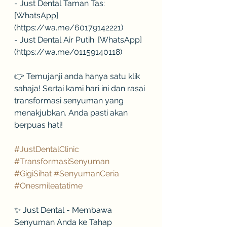
- Just Dental Taman Tas: 
[WhatsApp]
(https://wa.me/60179142221)
- Just Dental Air Putih: [WhatsApp]
(https://wa.me/01159140118)
👉 Temujanji anda hanya satu klik 
sahaja! Sertai kami hari ini dan rasai 
transformasi senyuman yang 
menakjubkan. Anda pasti akan 
berpuas hati!
#JustDentalClinic
#TransformasiSenyuman
#GigiSihat
#SenyumanCeria
#Onesmileatatime
✨ Just Dental - Membawa 
Senyuman Anda ke Tahap 