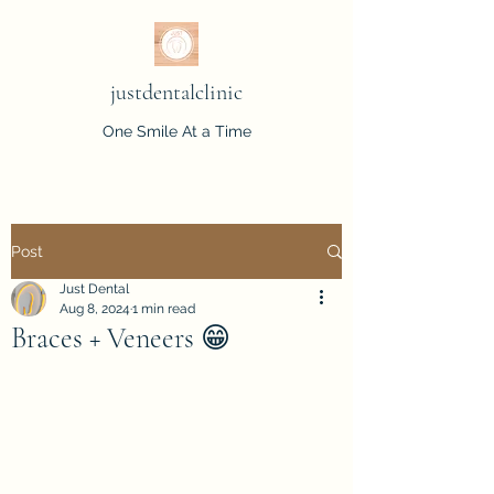
justdentalclinic
One Smile At a Time
Post
Just Dental
Aug 8, 2024
1 min read
Braces + Veneers 😁