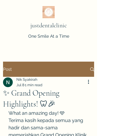
justdentalclinic
One Smile At a Time
Post
Nik Syakirah
Jul 8
1 min read
✨ Grand Opening
Highlights! 🦷🎉
What an amazing day! 🩵
Terima kasih kepada semua yang 
hadir dan sama-sama 
memeriahkan Grand Opening Klinik 